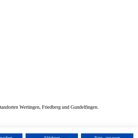
Standorten Wertingen, Friedberg und Gundelfingen.
rmachen
Ablehnen
Nein, anpassen