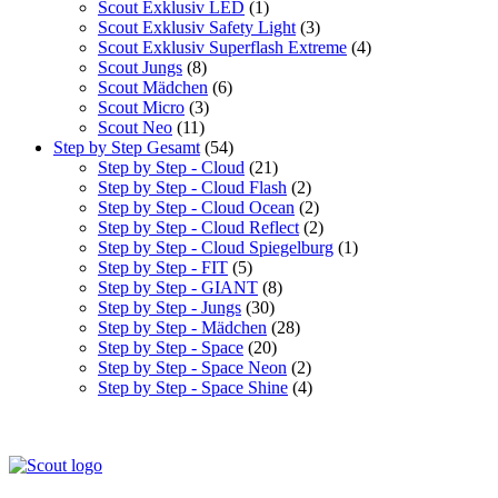
Scout Exklusiv LED
(1)
Scout Exklusiv Safety Light
(3)
Scout Exklusiv Superflash Extreme
(4)
Scout Jungs
(8)
Scout Mädchen
(6)
Scout Micro
(3)
Scout Neo
(11)
Step by Step Gesamt
(54)
Step by Step - Cloud
(21)
Step by Step - Cloud Flash
(2)
Step by Step - Cloud Ocean
(2)
Step by Step - Cloud Reflect
(2)
Step by Step - Cloud Spiegelburg
(1)
Step by Step - FIT
(5)
Step by Step - GIANT
(8)
Step by Step - Jungs
(30)
Step by Step - Mädchen
(28)
Step by Step - Space
(20)
Step by Step - Space Neon
(2)
Step by Step - Space Shine
(4)