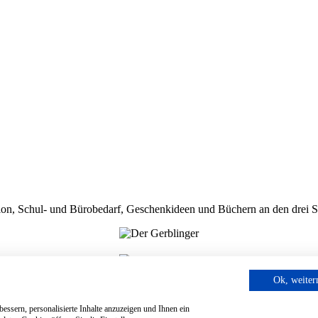
shion, Schul- und Bürobedarf, Geschenkideen und Büchern an den drei 
Ok, weite
rsand
-
AGB
-
Widerrufsbelehrung
essern, personalisierte Inhalte anzuzeigen und Ihnen ein