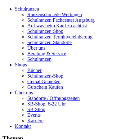
Schulranzen
Ranzenschmiede Wertingen
Schulranzen Fachcenter Augsburg
Auf was beim Kauf zu acht ist
Schulranzen-Shop
Schulranzen Terminvereinbarung
Schulranzen-Standorte
Über uns
Beratung & Service
Schulranzen
Shops
Bücher
Schulranzen-Shop
Genial Genießen
Gutschein Kaufen
Über uns
Standorte / Öffnungszeiten
SB-Shop: 6-22 Uhr
SB-Shop
Events
Karriere
Kontakt
Themen