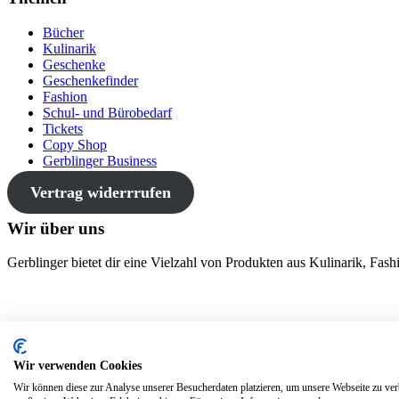
Bücher
Kulinarik
Geschenke
Geschenkefinder
Fashion
Schul- und Bürobedarf
Tickets
Copy Shop
Gerblinger Business
Vertrag widerrrufen
Wir über uns
Gerblinger bietet dir eine Vielzahl von Produkten aus Kulinarik, Fa
VERTRAG WIDERRUFEN
Wir verwenden Cookies
© 2018. Der Gerblinger -
Impressum
-
Datenschutz
-
Abholung & Ve
Wir können diese zur Analyse unserer Besucherdaten platzieren, um unsere Webseite zu verb