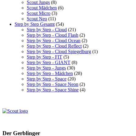
Scout Jungs
(8)
Scout Mädchen
(6)
Scout Micro
(3)
Scout Neo
(11)
Step by Step Gesamt
(54)
Step by Step - Cloud
(21)
Step by Step - Cloud Flash
(2)
Step by Step - Cloud Ocean
(2)
Step by Step - Cloud Reflect
(2)
Step by Step - Cloud Spiegelburg
(1)
Step by Step - FIT
(5)
Step by Step - GIANT
(8)
Step by Step - Jungs
(30)
Step by Step - Mädchen
(28)
Step by Step - Space
(20)
Step by Step - Space Neon
(2)
Step by Step - Space Shine
(4)
Der Gerblinger