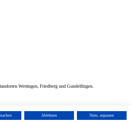
Standorten Wertingen, Friedberg und Gundelfingen.
rmachen
Ablehnen
Nein, anpassen