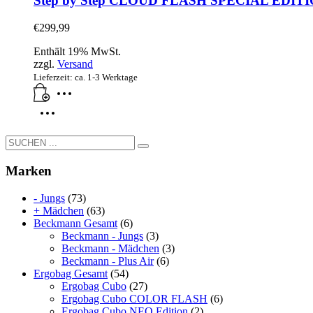
Step by Step CLOUD FLASH SPECIAL EDITION Ni
€
299,99
Enthält 19% MwSt.
zzgl.
Versand
Lieferzeit: ca. 1-3 Werktage
Marken
- Jungs
(73)
+ Mädchen
(63)
Beckmann Gesamt
(6)
Beckmann - Jungs
(3)
Beckmann - Mädchen
(3)
Beckmann - Plus Air
(6)
Ergobag Gesamt
(54)
Ergobag Cubo
(27)
Ergobag Cubo COLOR FLASH
(6)
Ergobag Cubo NEO Edition
(2)