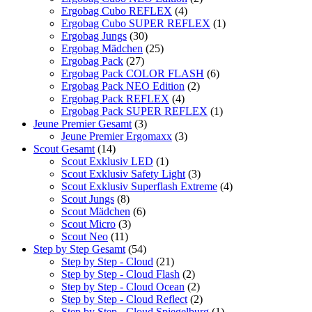
Ergobag Cubo REFLEX
(4)
Ergobag Cubo SUPER REFLEX
(1)
Ergobag Jungs
(30)
Ergobag Mädchen
(25)
Ergobag Pack
(27)
Ergobag Pack COLOR FLASH
(6)
Ergobag Pack NEO Edition
(2)
Ergobag Pack REFLEX
(4)
Ergobag Pack SUPER REFLEX
(1)
Jeune Premier Gesamt
(3)
Jeune Premier Ergomaxx
(3)
Scout Gesamt
(14)
Scout Exklusiv LED
(1)
Scout Exklusiv Safety Light
(3)
Scout Exklusiv Superflash Extreme
(4)
Scout Jungs
(8)
Scout Mädchen
(6)
Scout Micro
(3)
Scout Neo
(11)
Step by Step Gesamt
(54)
Step by Step - Cloud
(21)
Step by Step - Cloud Flash
(2)
Step by Step - Cloud Ocean
(2)
Step by Step - Cloud Reflect
(2)
Step by Step - Cloud Spiegelburg
(1)