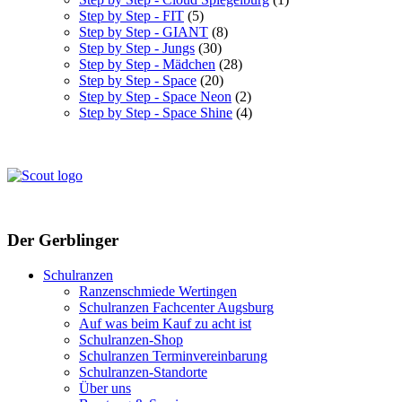
Step by Step - FIT
(5)
Step by Step - GIANT
(8)
Step by Step - Jungs
(30)
Step by Step - Mädchen
(28)
Step by Step - Space
(20)
Step by Step - Space Neon
(2)
Step by Step - Space Shine
(4)
Der Gerblinger
Schulranzen
Ranzenschmiede Wertingen
Schulranzen Fachcenter Augsburg
Auf was beim Kauf zu acht ist
Schulranzen-Shop
Schulranzen Terminvereinbarung
Schulranzen-Standorte
Über uns