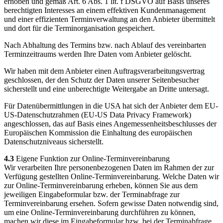
erhoben und gemäß Art. 6 Abs. 1 lit. f DSGVO auf Basis unseres
berechtigten Interesses an einem effektiven Kundenmanagement
und einer effizienten Terminverwaltung an den Anbieter übermittelt
und dort für die Terminorganisation gespeichert.
Nach Abhaltung des Termins bzw. nach Ablauf des vereinbarten
Terminzeitraums werden Ihre Daten vom Anbieter gelöscht.
Wir haben mit dem Anbieter einen Auftragsverarbeitungsvertrag
geschlossen, der den Schutz der Daten unserer Seitenbesucher
sicherstellt und eine unberechtigte Weitergabe an Dritte untersagt.
Für Datenübermittlungen in die USA hat sich der Anbieter dem EU-
US-Datenschutzrahmen (EU-US Data Privacy Framework)
angeschlossen, das auf Basis eines Angemessenheitsbeschlusses der
Europäischen Kommission die Einhaltung des europäischen
Datenschutzniveaus sicherstellt.
4.3
Eigene Funktion zur Online-Terminvereinbarung
Wir verarbeiten Ihre personenbezogenen Daten im Rahmen der zur
Verfügung gestellten Online-Terminvereinbarung. Welche Daten wir
zur Online-Terminvereinbarung erheben, können Sie aus dem
jeweiligen Eingabeformular bzw. der Terminabfrage zur
Terminvereinbarung ersehen. Sofern gewisse Daten notwendig sind,
um eine Online-Terminvereinbarung durchführen zu können,
machen wir diese im Eingabeformular bzw. bei der Terminabfrage