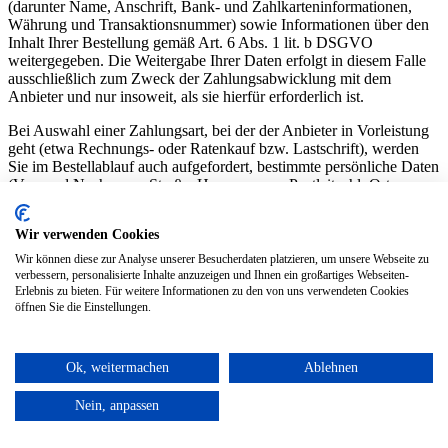
(darunter Name, Anschrift, Bank- und Zahlkarteninformationen,
Währung und Transaktionsnummer) sowie Informationen über den
Inhalt Ihrer Bestellung gemäß Art. 6 Abs. 1 lit. b DSGVO
weitergegeben. Die Weitergabe Ihrer Daten erfolgt in diesem Falle
ausschließlich zum Zweck der Zahlungsabwicklung mit dem
Anbieter und nur insoweit, als sie hierfür erforderlich ist.
Bei Auswahl einer Zahlungsart, bei der der Anbieter in Vorleistung
geht (etwa Rechnungs- oder Ratenkauf bzw. Lastschrift), werden
Sie im Bestellablauf auch aufgefordert, bestimmte persönliche Daten
(Vor- und Nachname, Straße, Hausnummer, Postleitzahl, Ort,
Geburtsdatum, E-Mail-Adresse, Telefonnummer, ggf. Daten zu
einem alternativen Zahlungsmittel) anzugeben.
Wir verwenden Cookies
Um unser berechtigtes Interesse an der Feststellung der
Wir können diese zur Analyse unserer Besucherdaten platzieren, um unsere Webseite zu
Zahlungsfähigkeit unserer Kunden zu wahren, werden diese Daten
verbessern, personalisierte Inhalte anzuzeigen und Ihnen ein großartiges Webseiten-
von uns gemäß Art. 6 Abs. 1 lit. f DSGVO zum Zweck einer
Erlebnis zu bieten. Für weitere Informationen zu den von uns verwendeten Cookies
Bonitätsprüfung an den Anbieter weitergeleitet. Der Anbieter prüft
öffnen Sie die Einstellungen.
auf Basis der von Ihnen angegebenen persönlichen Daten sowie
weiterer Daten (wie etwa Warenkorb, Rechnungsbetrag,
Bestellhistorie, Zahlungserfahrungen), ob die von Ihnen
Ok, weitermachen
Ablehnen
ausgewählte Zahlungsmöglichkeit im Hinblick auf Zahlungs-
und/oder Forderungsausfallrisiken gewährt werden kann.
Nein, anpassen
Zur Entscheidung im Rahmen der Antragsprüfung können neben