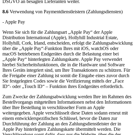
DSGVO an besagten Lieferanten weiter.
8.6
Verwendung von Paymentdienstleistern (Zahlungsdiensten)
- Apple Pay
Wenn Sie sich für die Zahlungsart „Apple Pay“ der Apple
Distribution International (Apple), Hollyhill Industrial Estate,
Hollyhill, Cork, Irland, entscheiden, erfolgt die Zahlungsabwicklung
über die „Apple Pay“-Funktion Ihres mit iOS, watchOS oder
macOS betriebenen Endgerätes durch die Belastung einer bei
„Apple Pay“ hinterlegten Zahlungskarte. Apple Pay verwendet
hierbei Sicherheitsfunktionen, die in die Hardware und Software
Ihres Geräts integriert sind, um Ihre Transaktionen zu schützen. Für
die Freigabe einer Zahlung ist somit die Eingabe eines zuvor durch
Sie festgelegten Codes sowie die Verifizierung mittels der „Face
ID“- oder „Touch ID“ – Funktion ihres Endgerätes erforderlich.
Zum Zwecke der Zahlungsabwicklung werden Ihre im Rahmen des
Bestellvorgangs mitgeteilten Informationen nebst den Informationen
über Ihre Bestellung in verschlüsselter Form an Apple
weitergegeben. Apple verschlüsselt diese Daten sodann erneut mit
einem entwicklerspezifischen Schlüssel, bevor die Daten zur
Durchführung der Zahlung an den Zahlungsdienstleister der in
Apple Pay hinterlegten Zahlungskarte übermittelt werden. Die
Verschlüsselung sorgt dafür, dass nur die Website, über die der