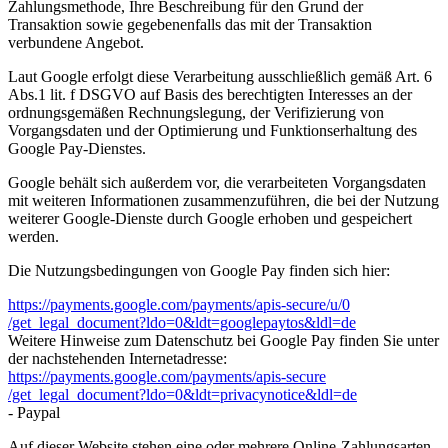
Zahlungsmethode, Ihre Beschreibung für den Grund der
Transaktion sowie gegebenenfalls das mit der Transaktion
verbundene Angebot.
Laut Google erfolgt diese Verarbeitung ausschließlich gemäß Art. 6
Abs.1 lit. f DSGVO auf Basis des berechtigten Interesses an der
ordnungsgemäßen Rechnungslegung, der Verifizierung von
Vorgangsdaten und der Optimierung und Funktionserhaltung des
Google Pay-Dienstes.
Google behält sich außerdem vor, die verarbeiteten Vorgangsdaten
mit weiteren Informationen zusammenzuführen, die bei der Nutzung
weiterer Google-Dienste durch Google erhoben und gespeichert
werden.
Die Nutzungsbedingungen von Google Pay finden sich hier:
https://payments.google.com
/payments
/apis-secure
/u
/0
/get_legal_document
?ldo=0
&ldt=googlepaytos
&ldl=de
Weitere Hinweise zum Datenschutz bei Google Pay finden Sie unter
der nachstehenden Internetadresse:
https://payments.google.com
/payments
/apis-secure
/get_legal_document
?ldo=0
&ldt=privacynotice
&ldl=de
- Paypal
Auf dieser Website stehen eine oder mehrere Online-Zahlungsarten