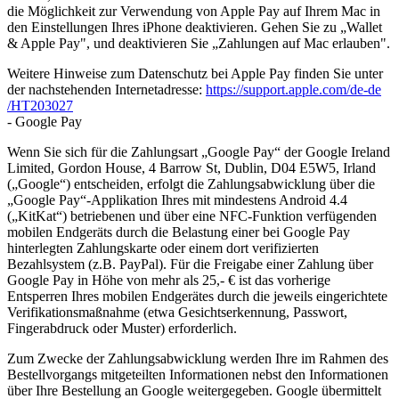
die Möglichkeit zur Verwendung von Apple Pay auf Ihrem Mac in
den Einstellungen Ihres iPhone deaktivieren. Gehen Sie zu „Wallet
& Apple Pay", und deaktivieren Sie „Zahlungen auf Mac erlauben".
Weitere Hinweise zum Datenschutz bei Apple Pay finden Sie unter
der nachstehenden Internetadresse:
https://support.apple.com
/de-de
/HT203027
- Google Pay
Wenn Sie sich für die Zahlungsart „Google Pay“ der Google Ireland
Limited, Gordon House, 4 Barrow St, Dublin, D04 E5W5, Irland
(„Google“) entscheiden, erfolgt die Zahlungsabwicklung über die
„Google Pay“-Applikation Ihres mit mindestens Android 4.4
(„KitKat“) betriebenen und über eine NFC-Funktion verfügenden
mobilen Endgeräts durch die Belastung einer bei Google Pay
hinterlegten Zahlungskarte oder einem dort verifizierten
Bezahlsystem (z.B. PayPal). Für die Freigabe einer Zahlung über
Google Pay in Höhe von mehr als 25,- € ist das vorherige
Entsperren Ihres mobilen Endgerätes durch die jeweils eingerichtete
Verifikationsmaßnahme (etwa Gesichtserkennung, Passwort,
Fingerabdruck oder Muster) erforderlich.
Zum Zwecke der Zahlungsabwicklung werden Ihre im Rahmen des
Bestellvorgangs mitgeteilten Informationen nebst den Informationen
über Ihre Bestellung an Google weitergegeben. Google übermittelt