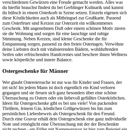
verschiedenen Gewürzen eine Freude gemacht werden. Alles was
du hierfür brauchst findest du bei Gerblinger Kulinarik und kannst
du hübsch in einem Osterkorb in Szene setzen. Einzeln eigenen sich
diese Köstlichkeiten auch als Mitbringsel zur Grußkarte. Passend
zum Osterfeuer sind Kerzen zur Osterzeit ein willkommenes
Geschenk. Mit angenehmen Duft oder einem schönen Motiv zieren
sie die Wohnung und sorgen für eine lauschige und ruhige
Stimmung. Neben Kerzen, sind kleine Geschenke die für
Entspannung sorgen, passend zu den freien Ostertagen. Verwöhne
deine Liebsten doch mit vitalisierenden Bädern, wohlduftenden
Seifen oder erfrischenden Handcremes und beschere ihnen Wellness
sowie körperliche und innere Balance.
Ostergeschenke für Männer
Wer glaubt Ostereiersuche ist nur was für Kinder und Frauen, der
irrt sich! Im jedem Mann ist doch eigentlich ein Kind verloren
gegangen und sie freuen sich ganz besonders über eine schöne
Überraschung zu Ostern oder ein liebevoll gefülltes Osterkörbchen.
Ideen für Ostergeschenke gibt es bei uns viele! Von packenden
Thrillern, feinem Gin, köstlichen Grillgewürzen bis hin zum
persönlichen Liebesbeweis als Ostergeschenk für den Freund.
Durch eine Gravur erhält dein Ostergeschenk eine ganz individuelle
Note und ermöglicht eine Überraschung mit der der Beschenkte
nicht rechnet - ein Füller mit Namensgravur ist hier zum Beispiel ein