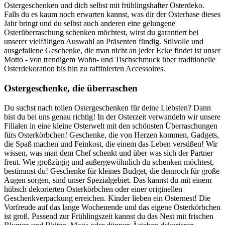
Ostergeschenken und dich selbst mit frühlingshafter Osterdeko.
Falls du es kaum noch erwarten kannst, was dir der Osterhase dieses
Jahr bringt und du selbst auch anderen eine gelungene
Osterüberraschung schenken möchtest, wirst du garantiert bei
unserer vielfältigen Auswahl an Präsenten fündig. Stilvolle und
ausgefallene Geschenke, die man nicht an jeder Ecke findet ist unser
Motto - von trendigem Wohn- und Tischschmuck über traditionelle
Osterdekoration bis hin zu raffinierten Accessoires.
Ostergeschenke, die überraschen
Du suchst nach tollen Ostergeschenken für deine Liebsten? Dann
bist du bei uns genau richtig! In der Osterzeit verwandeln wir unsere
Filialen in eine kleine Osterwelt mit den schönsten Überraschungen
fürs Osterkörbchen! Geschenke, die von Herzen kommen, Gadgets,
die Spaß machen und Feinkost, die einem das Leben versüßen! Wir
wissen, was man dem Chef schenkt und über was sich der Partner
freut. Wie großzügig und außergewöhnlich du schenken möchtest,
bestimmst du! Geschenke für kleines Budget, die dennoch für große
Augen sorgen, sind unser Spezialgebiet. Das kannst du mit einem
hübsch dekorierten Osterkörbchen oder einer originellen
Geschenkverpackung erreichen. Kinder lieben ein Osternest! Die
Vorfreude auf das lange Wochenende und das eigene Osterkörbchen
ist groß. Passend zur Frühlingszeit kannst du das Nest mit frischen