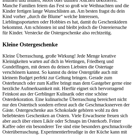
Blumen und Blüten, Moos oder dünnen Ästchen dekorieren.
Manche Familien feiern das Fest so groß wie Weihnachten und die
Kinder fertigen lange Wunschlisten an. Am besten fragst du dein
Kind vorher „durch die Blume“ welche Interessen,
Lieblingssportarten oder Hobbies es hat, damit du Geschenkideen
bekommst. Am schönsten ist und bleibt jedoch die Ostereiersuche
für Kinder. Verstecke die Ostergeschenke also rechtzeitig.
Kleine Ostergeschenke
Kleine Überraschung, große Wirkung! Jede Menge kreative
Kleinigkeiten warten auf dich in Wertingen, Friedberg und
Gundelfingen, mit denen du deinen Liebsten die Ostertage
verschönern kannst. So kannst du deine Ostergrüße auch mit
kleinem Budget perfekt zur Geltung bringen. Gerade zum
Osterbrunch oder zum Kaffee bringt man dem Gastgeber gerne eine
herzliche Aufmerksamkeit mit. Hierfür eignet sich hervorragend
Feinkost aus der Gerblinger Kulinarik oder eine schöne
Osterdekoration. Eine kulinarische Überraschung bereichert nicht
nur den Ostertisch sondern erfreut auch die Geschmacksnerven der
Gäste. Ostergeschenke aus Schokolade gehören wohl zu den
beliebtesten Geschenken an Ostern. Viele Erwachsene freuen sich
aber auch über einen Likör oder Schnaps im Osterkorb. Feiner
Kaffee oder ein besonderer Tee sind eine besonders geschmackvolle
Osterüberraschung. Experimentierfreudige in der Küche kann mit