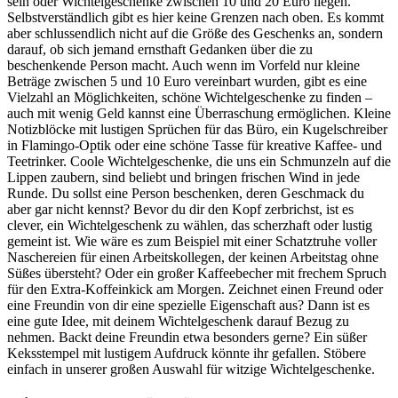
sein oder Wichtelgeschenke zwischen 10 und 20 Euro liegen.
Selbstverständlich gibt es hier keine Grenzen nach oben. Es kommt
aber schlussendlich nicht auf die Größe des Geschenks an, sondern
darauf, ob sich jemand ernsthaft Gedanken über die zu
beschenkende Person macht. Auch wenn im Vorfeld nur kleine
Beträge zwischen 5 und 10 Euro vereinbart wurden, gibt es eine
Vielzahl an Möglichkeiten, schöne Wichtelgeschenke zu finden –
auch mit wenig Geld kannst eine Überraschung ermöglichen. Kleine
Notizblöcke mit lustigen Sprüchen für das Büro, ein Kugelschreiber
in Flamingo-Optik oder eine schöne Tasse für kreative Kaffee- und
Teetrinker. Coole Wichtelgeschenke, die uns ein Schmunzeln auf die
Lippen zaubern, sind beliebt und bringen frischen Wind in jede
Runde. Du sollst eine Person beschenken, deren Geschmack du
aber gar nicht kennst? Bevor du dir den Kopf zerbrichst, ist es
clever, ein Wichtelgeschenk zu wählen, das scherzhaft oder lustig
gemeint ist. Wie wäre es zum Beispiel mit einer Schatztruhe voller
Naschereien für einen Arbeitskollegen, der keinen Arbeitstag ohne
Süßes übersteht? Oder ein großer Kaffeebecher mit frechem Spruch
für den Extra-Koffeinkick am Morgen. Zeichnet einen Freund oder
eine Freundin von dir eine spezielle Eigenschaft aus? Dann ist es
eine gute Idee, mit deinem Wichtelgeschenk darauf Bezug zu
nehmen. Backt deine Freundin etwa besonders gerne? Ein süßer
Keksstempel mit lustigem Aufdruck könnte ihr gefallen. Stöbere
einfach in unserer großen Auswahl für witzige Wichtelgeschenke.