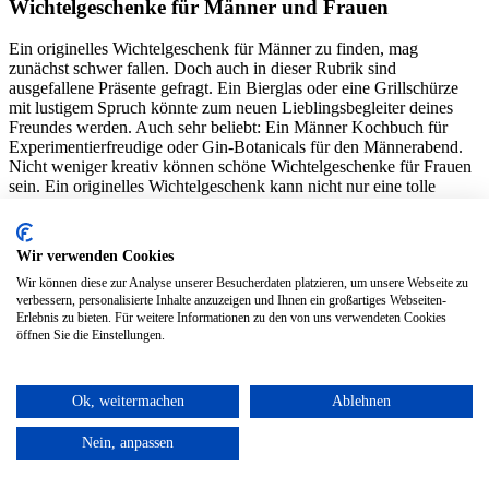
Wichtelgeschenke für Männer und Frauen
Ein originelles Wichtelgeschenk für Männer zu finden, mag
zunächst schwer fallen. Doch auch in dieser Rubrik sind
ausgefallene Präsente gefragt. Ein Bierglas oder eine Grillschürze
mit lustigem Spruch könnte zum neuen Lieblingsbegleiter deines
Freundes werden. Auch sehr beliebt: Ein Männer Kochbuch für
Experimentierfreudige oder Gin-Botanicals für den Männerabend.
Nicht weniger kreativ können schöne Wichtelgeschenke für Frauen
sein. Ein originelles Wichtelgeschenk kann nicht nur eine tolle
Aufmerksamkeit sein, sondern auch als besonderes Symbol für eure
Freundschaft stehen. Zum Beispiel freuen Bücherwürmer sich über
einen schönen Roman, Dekoqueens über zauberhafte Teelichtgläser
Wir verwenden Cookies
oder Fashionbegeisterte über ein schickes Armband.
Wir können diese zur Analyse unserer Besucherdaten platzieren, um unsere Webseite zu
verbessern, personalisierte Inhalte anzuzeigen und Ihnen ein großartiges Webseiten-
Wichtelgeschenke für Jungen und Mädchen
Erlebnis zu bieten. Für weitere Informationen zu den von uns verwendeten Cookies
öffnen Sie die Einstellungen.
In der Schule ist Wichteln eine sehr populäre Tradition um die Zeit
bis Weihnachten zu verkürzen. Diese beliebte Tradition erhöht nicht
nur die Spannung auf Weihnachten, sondern die Schüler lernen sich
Ok, weitermachen
Ablehnen
gegenseitig auch besser kennen, da sie sich ja mit den Hobbys und
Vorlieben ihrer Mitschüler auseinandersetzen müssen. Falls du
Nein, anpassen
dennoch unentschlossen bist, welches das richtige Geschenk für
deinen Wichtelpartner ist, findest du bei uns immer ein tolles
Geschenk! Kleinigkeiten, die für Freude in der Schule sorgen sind