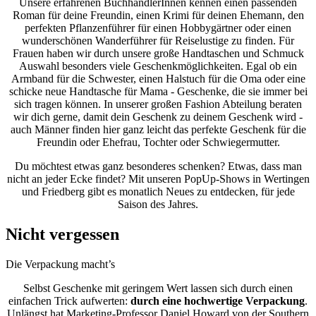
Unsere erfahrenen BuchhändlerInnen kennen einen passenden
Roman für deine Freundin, einen Krimi für deinen Ehemann, den
perfekten Pflanzenführer für einen Hobbygärtner oder einen
wunderschönen Wanderführer für Reiselustige zu finden. Für
Frauen haben wir durch unsere große Handtaschen und Schmuck
Auswahl besonders viele Geschenkmöglichkeiten. Egal ob ein
Armband für die Schwester, einen Halstuch für die Oma oder eine
schicke neue Handtasche für Mama - Geschenke, die sie immer bei
sich tragen können. In unserer großen Fashion Abteilung beraten
wir dich gerne, damit dein Geschenk zu deinem Geschenk wird -
auch Männer finden hier ganz leicht das perfekte Geschenk für die
Freundin oder Ehefrau, Tochter oder Schwiegermutter.
Du möchtest etwas ganz besonderes schenken? Etwas, dass man
nicht an jeder Ecke findet? Mit unseren PopUp-Shows in Wertingen
und Friedberg gibt es monatlich Neues zu entdecken, für jede
Saison des Jahres.
Nicht vergessen
Die Verpackung macht’s
Selbst Geschenke mit geringem Wert lassen sich durch einen
einfachen Trick aufwerten:
durch eine hochwertige Verpackung
.
Unlängst hat Marketing-Professor Daniel Howard von der Southern