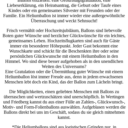
Ballons entziehen: eine Geburtstagsgratulation, eine
Liebeserklärung, ein Heiratsantrag, die Geburt oder Taufe eines
Kindes oder ein gemeinsames Silvester mit Freunden oder der
Familie. Ein Heliumballon ist immer wieder eine außergewöhnliche
Überraschung und weckt Sehnsucht!
Frisch vermählt oder Hochzeitsjubiläum, Ballons sind liebevolle
Boten guter Wünsche und herzlicher Glückwünsche für ein leichtes,
gemeinsames Leben. Hochzeitsflugkarten sind auch für Gäste
immer ein besonderer Höhepunkt. Jeder Gast bekommt eine
Wunschkarte und schickt für die Beschenkten ihre oder seine
persönlichen Glückwunsche mit einem Heliumballon in den
Himmel. Wo sind diese besser aufgehoben als in den unendlichen
Weiten des Universums?
Eine Gratulation oder die Übermittlung guter Wünsche mit einem
Heliumballon löst immer Freude aus, denn in jedem erwachsenen
Menschen lebt doch ein Kind, das der Ballon zum Lächeln bringt.
Die Möglichkeiten, einen geliebten Menschen mit Ballons zu
überraschen und wertzuschätzen sind unerschöpflich. In Wertingen
und Friedberg kannst du aus einer Fülle an Zahlen-, Glückwunsch-,
Motiv- und Form-Folienballons auswählen. Aufgeblasen werden die
Ballons direkt bei uns im Geschäft, sodass du sie gleich mitnehmen
kannst.
*Die Heliumballons sind aus logistischen Gründen nur in