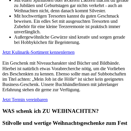
Mit edlen Spirituosen oder leckeren Likören machst du gerade
zu Jubiläen und Geburtstagen gar nichts verkehrt - auch an
Weihnachten nicht, denn danach kommt Silvester.
Mit hochwertigen Teesorten kannst du guten Geschmack
beweisen. Ein edles Set mit ausgesuchten Teesorten und
Zubehör für eine kleine Teezeremonie ist praktisch immer
unverfänglich.
Außergewöhnliche Gewürze sind kreativ und sorgen gerade
bei Hobbyköchen für Begeisterung.
Jetzt Kulinarik-Sortiment kennenlernen
Ein Geschenk mit Niveaucharakter sind Bücher und Bildbände.
Hierbei ist natürlich etwas Vorabrecherche nötig, um die Vorlieben
des Beschenkten zu kennen. Ebenso sollte man auf Subbotschaften
im Titel achten: „Mein Job ist die Hölle“ ist sicher kein geeignetes
Business-Geschenk. Unsere BuchhändlerInnen mit jahrelanger
Erfahrung stehen dir gerne zur Verfügung.
Jetzt Termin vereinbaren
WAS schenk ich ZU WEIHNACHTEN?
Stilvolle und wertige Weihnachtsgeschenke zum Fest