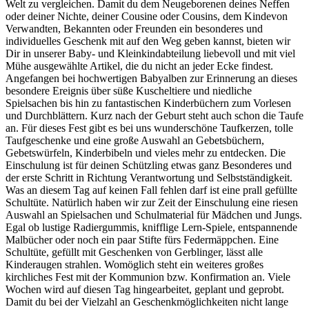
Welt zu vergleichen. Damit du dem Neugeborenen deines Neffen
oder deiner Nichte, deiner Cousine oder Cousins, dem Kindevon
Verwandten, Bekannten oder Freunden ein besonderes und
individuelles Geschenk mit auf den Weg geben kannst, bieten wir
Dir in unserer Baby- und Kleinkindabteilung liebevoll und mit viel
Mühe ausgewählte Artikel, die du nicht an jeder Ecke findest.
Angefangen bei hochwertigen Babyalben zur Erinnerung an dieses
besondere Ereignis über süße Kuscheltiere und niedliche
Spielsachen bis hin zu fantastischen Kinderbüchern zum Vorlesen
und Durchblättern. Kurz nach der Geburt steht auch schon die Taufe
an. Für dieses Fest gibt es bei uns wunderschöne Taufkerzen, tolle
Taufgeschenke und eine große Auswahl an Gebetsbüchern,
Gebetswürfeln, Kinderbibeln und vieles mehr zu entdecken. Die
Einschulung ist für deinen Schützling etwas ganz Besonderes und
der erste Schritt in Richtung Verantwortung und Selbstständigkeit.
Was an diesem Tag auf keinen Fall fehlen darf ist eine prall gefüllte
Schultüte. Natürlich haben wir zur Zeit der Einschulung eine riesen
Auswahl an Spielsachen und Schulmaterial für Mädchen und Jungs.
Egal ob lustige Radiergummis, knifflige Lern-Spiele, entspannende
Malbücher oder noch ein paar Stifte fürs Federmäppchen. Eine
Schultüte, gefüllt mit Geschenken von Gerblinger, lässt alle
Kinderaugen strahlen. Womöglich steht ein weiteres großes
kirchliches Fest mit der Kommunion bzw. Konfirmation an. Viele
Wochen wird auf diesen Tag hingearbeitet, geplant und geprobt.
Damit du bei der Vielzahl an Geschenkmöglichkeiten nicht lange