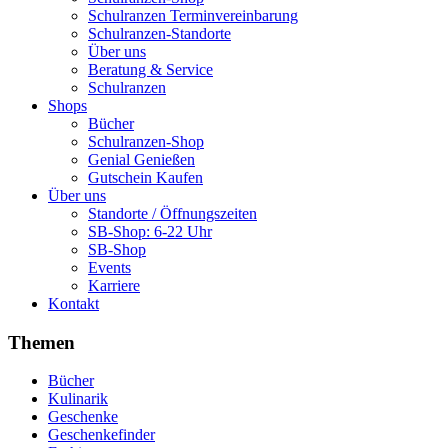
Schulranzen Terminvereinbarung
Schulranzen-Standorte
Über uns
Beratung & Service
Schulranzen
Shops
Bücher
Schulranzen-Shop
Genial Genießen
Gutschein Kaufen
Über uns
Standorte / Öffnungszeiten
SB-Shop: 6-22 Uhr
SB-Shop
Events
Karriere
Kontakt
Themen
Bücher
Kulinarik
Geschenke
Geschenkefinder