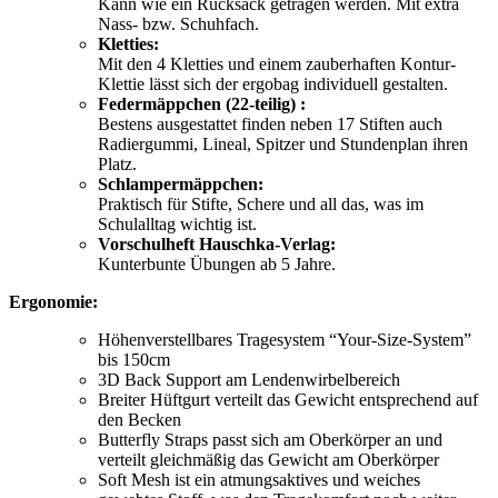
Kann wie ein Rucksack getragen werden. Mit extra
Nass- bzw. Schuhfach.
Kletties:
Mit den 4 Kletties und einem zauberhaften Kontur-
Klettie lässt sich der ergobag individuell gestalten.
Federmäppchen (22-teilig) :
Bestens ausgestattet finden neben 17 Stiften auch
Radiergummi, Lineal, Spitzer und Stundenplan ihren
Platz.
Schlampermäppchen:
Praktisch für Stifte, Schere und all das, was im
Schulalltag wichtig ist.
Vorschulheft Hauschka-Verlag:
Kunterbunte Übungen ab 5 Jahre.
Ergonomie:
Höhenverstellbares Tragesystem “Your-Size-System”
bis 150cm
3D Back Support am Lendenwirbelbereich
Breiter Hüftgurt verteilt das Gewicht entsprechend auf
den Becken
Butterfly Straps passt sich am Oberkörper an und
verteilt gleichmäßig das Gewicht am Oberkörper
Soft Mesh ist ein atmungsaktives und weiches