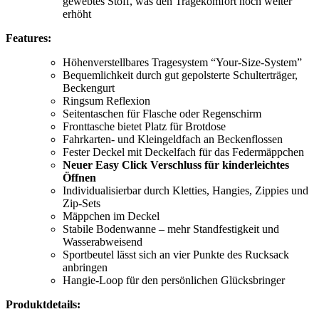
gewebtes Stoff, was den Tragekomfort noch weiter
erhöht
Features:
Höhenverstellbares Tragesystem “Your-Size-System”
Bequemlichkeit durch gut gepolsterte Schulterträger,
Beckengurt
Ringsum Reflexion
Seitentaschen für Flasche oder Regenschirm
Fronttasche bietet Platz für Brotdose
Fahrkarten- und Kleingeldfach an Beckenflossen
Fester Deckel mit Deckelfach für das Federmäppchen
Neuer Easy Click Verschluss für kinderleichtes
Öffnen
Individualisierbar durch Kletties, Hangies, Zippies und
Zip-Sets
Mäppchen im Deckel
Stabile Bodenwanne – mehr Standfestigkeit und
Wasserabweisend
Sportbeutel lässt sich an vier Punkte des Rucksack
anbringen
Hangie-Loop für den persönlichen Glücksbringer
Produktdetails: