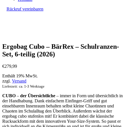
Rückruf vereinbaren
Ergobag Cubo – BärRex – Schulranzen-
Set, 6-teilig (2026)
€
279,99
Enthält 19% MwSt.
zzgl.
Versand
Lieferzeit: ca. 1-3 Werktage
CUBO
–
der Übersichtliche
– immer in Form und übersichtlich in
der Handhabung. Dank einfachem Einfinger-Griff und gut
einsehbarem Innenraum behalten selbst kleine Chaotinnen und
Chaoten im Schulalltag den Überblick. Außerdem wächst der
ergobag cubo stufenlos mit! Er kombiniert dabei die klassische
Rucksackform mit dem innovativen Your-Size-System. So passt er
sich individuell an die Körpergröße an und ist für große und kleine