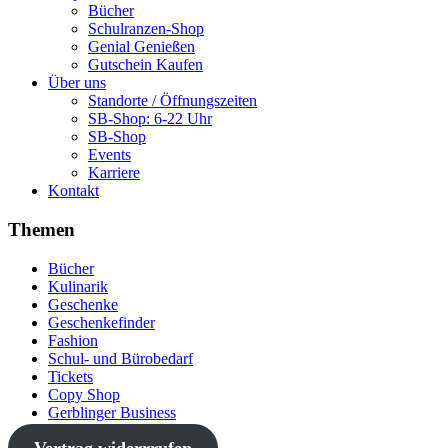
Bücher
Schulranzen-Shop
Genial Genießen
Gutschein Kaufen
Über uns
Standorte / Öffnungszeiten
SB-Shop: 6-22 Uhr
SB-Shop
Events
Karriere
Kontakt
Themen
Bücher
Kulinarik
Geschenke
Geschenkefinder
Fashion
Schul- und Bürobedarf
Tickets
Copy Shop
Gerblinger Business
Vertrag widerrrufen