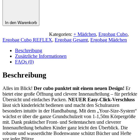
In den Warenkorb
Kategorien:
+ Mädchen
,
Ergobag Cubo
,
Ergobag Cubo REFLEX
,
Ergobag Gesamt
,
Ergobag Mädchen
Beschreibung
Zusätzliche Informationen
FAQs (0)
Beschreibung
Alles im Blick!
Der cubo punktet mit einem neuen Design!
Er
bietet eine große Öffnung und clevere Innenaufteilung – für perfekte
Übersicht und einfaches Packen.
NEUER Easy-Click-Verschluss
lässt sich kinderleicht bedienen und macht den Schulranzen
besonders intuitiv in der Handhabung. Mit dem „Your-Size-System“
wächst er über die ganze Grundschulzeit von 1-1,50m Körpergröße
mit. Dank praktischer Front- und Seitentaschen und cleverer
Innenaufteilung behalten Kinder ganz leicht den Überblick. Die
robuste und wasserdichte Bodenwanne schützt Bücher und Hefte
vor jeder Pfütze.