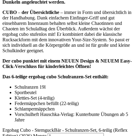
Dunkeln angeleuchtet werden.
CUBO
–
der Übersichtliche
– immer in Form und übersichtlich in
der Handhabung. Dank einfachem Einfinger-Griff und gut
einsehbarem Innenraum behalten selbst kleine Chaotinnen und
Chaoten im Schulalltag den Überblick. Außerdem wächst der
ergobag cubo stufenlos mit! Er kombiniert dabei die klassische
Rucksackform mit dem innovativen Your-Size-System. So passt er
sich individuell an die Körpergröße an und ist für große und kleine
Schulkinder geeignet.
Der cubo punktet mit einem NEUEN Design &
NEUEM Easy-
Click-Verschluss für kinderleichtes Öffnen!
Das 6-teilige ergobag cubo Schulranzen-Set enthält:
Schulranzen 19l
Sportbeutel
Kletties-Set (4-teilig)
Federmäppchen befüllt (22-teilig)
Schlampermäppchen
Vorschulheft Hauschka-Verlag: Kunterbunte Übungen ab 5
Jahre
Ergobag Cubo - SternguckBär - Schulranzen-Set, 6-teilig (Reflex
Edition) (2026) Menge