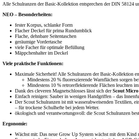
Alle Schulranzen der Basic-Kollektion entsprechen der DIN 58124 un
NEO – Besonderheiten:
fester Korpus, schlanke Form
Flacher Deckel für prima Rundumblick
Flache, dehnbare Seitentaschen
geräumige Vordertasche
viele Facher für optimale Befüllung
Mäppchenhalter im Deckel
Viele praktische Funktionen:
Maximale Sicherheit! Alle Schulranzen der Basic-Kollektion e
Mindestens 20 % fluoreszierende Warnflächen sorgen be
Mindestens 10 % retroreflektierende Flächen leuchten im
Dank des cleveren Magnetschlosses lässt sich der
Scout Micro
Einfach reinigen: Sauber in wenigen Handgriffen – das Innenfut
Der Scout Schulranzen ist mit wasserabweisenden Textilien, e
– für trockene Schulhefte bei jedem Wetter.
ökologisch und verantwortungsvoll: die Scout Schulranzen bes
Ergonomie:
Wächst mit: Das neue Grow Up System wächst mit dem Kind mit