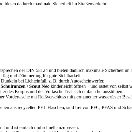
d bieten dadurch maximale Sicherheit im Straßenverkehr.
ntsprechen der DIN 58124 und bieten dadurch maximale Sicherheit im 
i Tag und Dämmerung für gute Sichtbarkeit.
 Dunkeln bei Lichteinfall, z. B. durch Autoscheinwerfer.
 Schulranzen / Scout Neo
kinderleicht öffnen – und rastet von selbst w
ter des Korpus und der Vortasche lässt sich einfach herausstülpen.
iner Vordertasche mit Reißverschluss mit permanenter wasserfester Bes
tehen aus recycelten PET-Flaschen, sind frei von PFC, PFAS und Schad
 und ist einfach und schnell anzupassen.