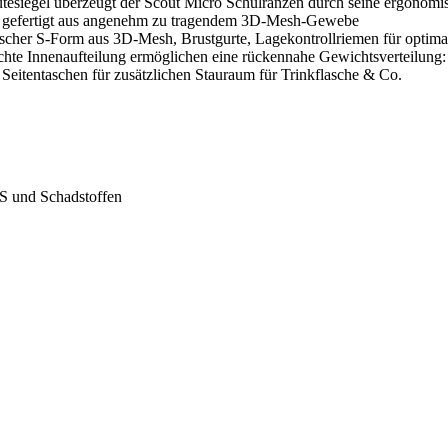
siegel überzeugt der Scout Micro Schulranzen durch seine ergonomis
v, gefertigt aus angenehm zu tragendem 3D-Mesh-Gewebe
cher S-Form aus 3D-Mesh, Brustgurte, Lagekontrollriemen für optimal
hte Innenaufteilung ermöglichen eine rückennahe Gewichtsverteilung: 
 Seitentaschen für zusätzlichen Stauraum für Trinkflasche & Co.
AS und Schadstoffen