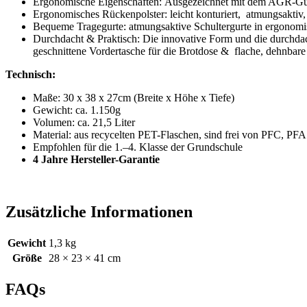
Ergonomische Eigenschaften: Ausgezeichnet mit dem AGR-Güte
Ergonomisches Rückenpolster: leicht konturiert, atmungsakti
Bequeme Tragegurte: atmungsaktive Schultergurte in ergonomis
Durchdacht & Praktisch: Die innovative Form und die durchdac
geschnittene Vordertasche für die Brotdose & flache, dehnbare
Technisch:
Maße: 30 x 38 x 27cm (Breite x Höhe x Tiefe)
Gewicht: ca. 1.150g
Volumen: ca. 21,5 Liter
Material: aus recycelten PET-Flaschen, sind frei von PFC, PF
Empfohlen für die 1.–4. Klasse der Grundschule
4 Jahre Hersteller-Garantie
Zusätzliche Informationen
Gewicht
1,3 kg
Größe
28 × 23 × 41 cm
FAQs