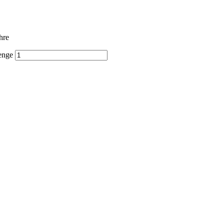
hre
enge