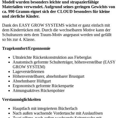
Modell wurden besonders leichte und strapazierfähige
Materialien verwendet. Aufgrund seines geringen Gewichts von
ca. 990 Gramm eignet sich der CLOUD besonders für kleine
und zierliche Kinder.
Dank des EASY GROW SYSTEMS wächst er ganz einfach mit
dem Kinderrücken mit. Durch die wechselbaren Motive kann der
Schulranzen stets dem Traum-Motiv angepasst werden und gefällt
so bis zur 4. Klasse.
Tragekomfort/Ergonnomie
Ultraleichte Rückenkonstruktion aus Fieberglas
Anatomisch geformte Schulterträger, höhenverstellbar (EASY
GROW SYSTEM)
Lageverstellriemen
Höhenverstellbarer, abnehmbarer Brustgurt
Abnehmbarer Hüftgurt
Ergonomisch geformte Rückenpartie
Atmungsaktives Rückenpolster
Verstaumöglichkeiten
Hauptfach mit integriertem Bücherfach
Nach außen wachsende Vordertasche mit Auslaufösen
Zwei offene, nach außen wachsende Seitentasche mit