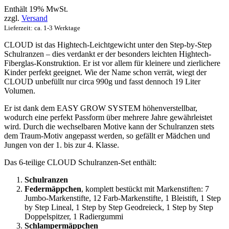
Enthält 19% MwSt.
zzgl.
Versand
Lieferzeit: ca. 1-3 Werktage
CLOUD ist das Hightech-Leichtgewicht unter den Step-by-Step
Schulranzen – dies verdankt er der besonders leichten Hightech-
Fiberglas-Konstruktion. Er ist vor allem für kleinere und zierlichere
Kinder perfekt geeignet. Wie der Name schon verrät, wiegt der
CLOUD unbefüllt nur circa 990g und fasst dennoch 19 Liter
Volumen.
Er ist dank dem EASY GROW SYSTEM höhenverstellbar,
wodurch eine perfekt Passform über mehrere Jahre gewährleistet
wird. Durch die wechselbaren Motive kann der Schulranzen stets
dem Traum-Motiv angepasst werden, so gefällt er Mädchen und
Jungen von der 1. bis zur 4. Klasse.
Das 6-teilige CLOUD Schulranzen-Set enthält:
Schulranzen
Federmäppchen
, komplett bestückt mit Markenstiften: 7
Jumbo-Markenstifte, 12 Farb-Markenstifte, 1 Bleistift, 1 Step
by Step Lineal, 1 Step by Step Geodreieck, 1 Step by Step
Doppelspitzer, 1 Radiergummi
Schlampermäppchen