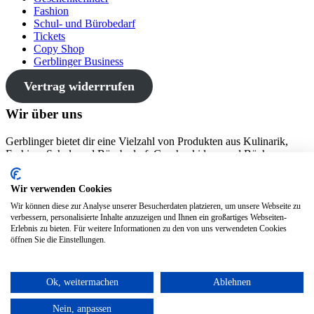
Fashion
Schul- und Bürobedarf
Tickets
Copy Shop
Gerblinger Business
Vertrag widerrrufen
Wir über uns
Gerblinger bietet dir eine Vielzahl von Produkten aus Kulinarik,
Fashion, Schul- und Bürobedarf, Geschenkideen und Büchern an
den drei Standorten Wertingen, Friedberg und Gundelfingen.
Wir verwenden Cookies
Wir können diese zur Analyse unserer Besucherdaten platzieren, um unsere Webseite zu
verbessern, personalisierte Inhalte anzuzeigen und Ihnen ein großartiges Webseiten-
Erlebnis zu bieten. Für weitere Informationen zu den von uns verwendeten Cookies
öffnen Sie die Einstellungen.
VERTRAG WIDERRUFEN
© 2018. Der Gerblinger -
Impressum
-
Datenschutz
-
Abholung &
Versand
-
AGB
-
Widerrufsbelehrung
Ok, weitermachen
Ablehnen
OBEN
Nein, anpassen