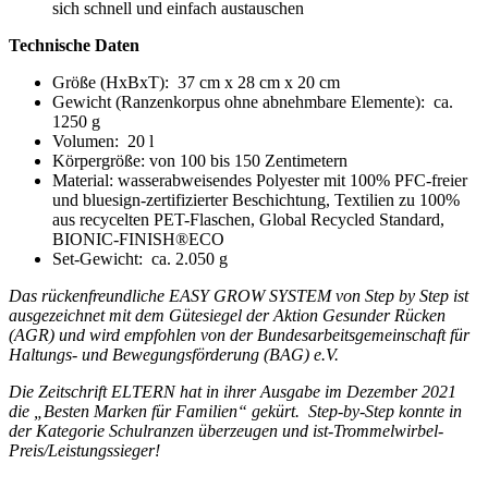
sich schnell und einfach austauschen
Technische Daten
Größe (HxBxT):
37 cm x 28 cm x 20 cm
Gewicht (Ranzenkorpus ohne abnehmbare Elemente):
ca.
1250 g
Volumen:
20 l
Körpergröße: von 100 bis 150 Zentimetern
Material:
wasserabweisendes Polyester mit 100% PFC-freier
und bluesign-zertifizierter Beschichtung, Textilien zu 100%
aus recycelten PET-Flaschen, Global Recycled Standard,
BIONIC-FINISH®ECO
Set-Gewicht:
ca. 2.050 g
Das rückenfreundliche EASY GROW SYSTEM von Step by Step ist
ausgezeichnet mit dem Gütesiegel der Aktion Gesunder Rücken
(AGR) und wird empfohlen von der Bundesarbeitsgemeinschaft für
Haltungs- und Bewegungsförderung (BAG) e.V.
Die Zeitschrift ELTERN hat in ihrer Ausgabe im Dezember 2021
die „Besten Marken für Familien“ gekürt. Step-by-Step konnte in
der Kategorie Schulranzen überzeugen und ist-Trommelwirbel-
Preis/Leistungssieger!