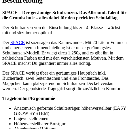
Beschreibung
SPACE – Der geräumige Schulranzen. Das Allround-Talent für
die Grundschule – alles dabei für den perfekten Schulalltag.
Der Schulranzen von der Einschulung bis zur 4. Klasse – wächst
mit und sitzt immer optimal.
Der
SPACE
ist sozusagen das Raumwunder. Mit 20 Litern Volumen
und einer cleveren Inneneinteilung ist er unser geräumigstes
Schulranzen-Modell. Er wiegt circa 1.250g und es gibt ihn in
zahlreichen Farben und mit den verschiedensten Motiven. Mit dem
SPACE machst Du garantiert immer alles richtig.
Der SPACE verfügt über ein geräumiges Hauptfach inkl.
Bücherfach, zwei Seitentaschen und eine Fronttasche. Das
Mäppchen kann platzsparend im Schulranzen-Deckel verstaut
werden. Der gepolsterte Tragegriff sorgt für zusätzlichen Komfort.
Tragekomfort/Ergonnomie
Anatomisch geformte Schulterträger, höhenverstellbar (EASY
GROW SYSTEM)
Lageverstellriemen
Höhenverstellbarer Brustgurt
Abnehmbarer Hüftgurt