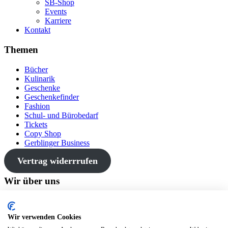
SB-Shop
Events
Karriere
Kontakt
Themen
Bücher
Kulinarik
Geschenke
Geschenkefinder
Fashion
Schul- und Bürobedarf
Tickets
Copy Shop
Gerblinger Business
Vertrag widerrrufen
Wir über uns
Gerblinger bietet dir eine Vielzahl von Produkten aus Kulinarik,
Fashion, Schul- und Bürobedarf, Geschenkideen und Büchern an
Wir verwenden Cookies
den drei Standorten Wertingen, Friedberg und Gundelfingen.