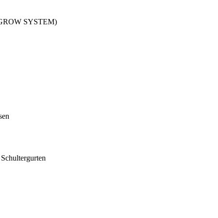
EASY GROW SYSTEM)
sen
 Schultergurten