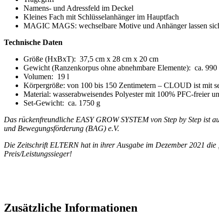
Namens- und Adressfeld im Deckel
Kleines Fach mit Schlüsselanhänger im Hauptfach
MAGIC MAGS: wechselbare Motive und Anhänger lassen sich 
Technische Daten
Größe (HxBxT):
37,5 cm x 28 cm x 20 cm
Gewicht (Ranzenkorpus ohne abnehmbare Elemente):
ca. 990
Volumen:
19 l
Körpergröße: von 100 bis 150 Zentimetern – CLOUD ist mit sei
Material:
wasserabweisendes Polyester mit 100% PFC-freier u
Set-Gewicht:
ca. 1750 g
Das rückenfreundliche EASY GROW SYSTEM von Step by Step ist aus
und Bewegungsförderung (BAG) e.V.
Die Zeitschrift ELTERN hat in ihrer Ausgabe im Dezember 2021 die 
Preis/Leistungssieger!
Zusätzliche Informationen