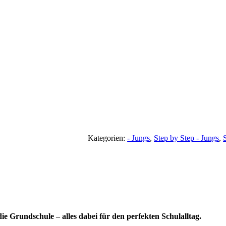
Kategorien:
- Jungs
,
Step by Step - Jungs
,
 Grundschule – alles dabei für den perfekten Schulalltag.