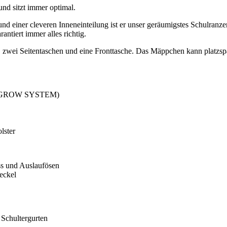
und sitzt immer optimal.
 einer cleveren Inneneinteilung ist er unser geräumigstes Schulranzen
tiert immer alles richtig.
 zwei Seitentaschen und eine Fronttasche. Das Mäppchen kann platzsp
EASY GROW SYSTEM)
lster
ss und Auslaufösen
eckel
 Schultergurten