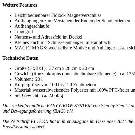
Weitere Features
Leicht bedienbarer Fidlock-Magnetverschluss
Aufhängungen zum Verstauen der Enden der Schulterriemen
Aufhängeschlaufe
Tragegriff
Namens- und Adressfeld im Deckel
Kleines Fach mit Schlüsselanhänger im Hauptfach
MAGIC MAGS: wechselbare Motive und Anhänger lassen sich 
Technische Daten
Größe (HxBxT):
37 cm x 28 cm x 20 cm
Gewicht (Ranzenkorpus ohne abnehmbare Elemente):
ca. 125
Volumen:
20 l
Körpergröße: von 100 bis 150 Zentimetern
Material:
wasserabweisendes Polyester mit 100% PFC-freier u
Set-Gewicht:
ca. 2.050 g
Das rückenfreundliche EASY GROW SYSTEM von Step by Step ist aus
und Bewegungsförderung (BAG) e.V.
Die Zeitschrift ELTERN hat in ihrer Ausgabe im Dezember 2021 die 
Preis/Leistungssieger!