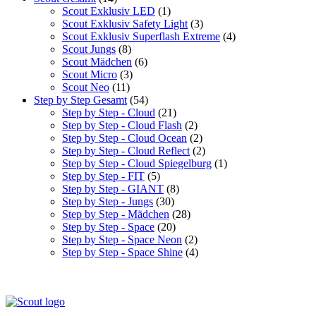
Scout Exklusiv LED
(1)
Scout Exklusiv Safety Light
(3)
Scout Exklusiv Superflash Extreme
(4)
Scout Jungs
(8)
Scout Mädchen
(6)
Scout Micro
(3)
Scout Neo
(11)
Step by Step Gesamt
(54)
Step by Step - Cloud
(21)
Step by Step - Cloud Flash
(2)
Step by Step - Cloud Ocean
(2)
Step by Step - Cloud Reflect
(2)
Step by Step - Cloud Spiegelburg
(1)
Step by Step - FIT
(5)
Step by Step - GIANT
(8)
Step by Step - Jungs
(30)
Step by Step - Mädchen
(28)
Step by Step - Space
(20)
Step by Step - Space Neon
(2)
Step by Step - Space Shine
(4)