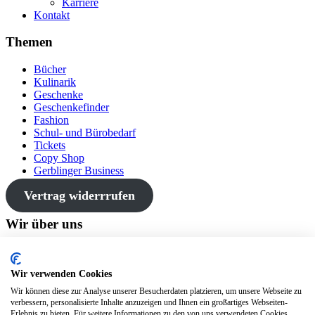
Karriere
Kontakt
Themen
Bücher
Kulinarik
Geschenke
Geschenkefinder
Fashion
Schul- und Bürobedarf
Tickets
Copy Shop
Gerblinger Business
Vertrag widerrrufen
Wir über uns
Gerblinger bietet dir eine Vielzahl von Produkten aus Kulinarik,
Fashion, Schul- und Bürobedarf, Geschenkideen und Büchern an
Wir verwenden Cookies
den drei Standorten Wertingen, Friedberg und Gundelfingen.
Wir können diese zur Analyse unserer Besucherdaten platzieren, um unsere Webseite zu
verbessern, personalisierte Inhalte anzuzeigen und Ihnen ein großartiges Webseiten-
Erlebnis zu bieten. Für weitere Informationen zu den von uns verwendeten Cookies